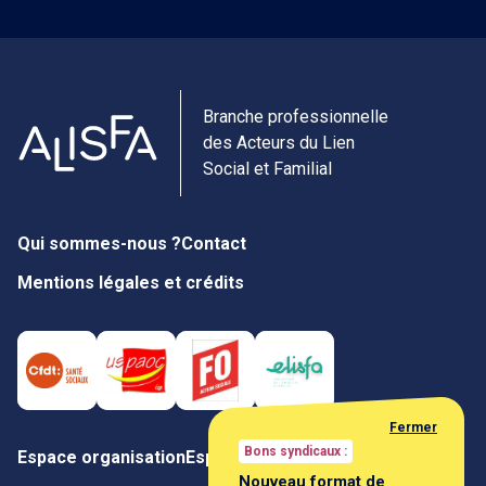
Branche professionnelle
des Acteurs du Lien
Social et Familial
Qui sommes-nous ?
Contact
Mentions légales et crédits
Fermer
Bons syndicaux :
Espace organisation
Espace négociateur
Nouveau format de