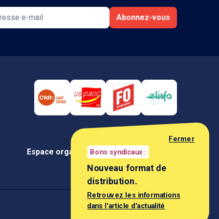
Abonnez-vous
Fermer
Espace organisation
Espace négociateur
Bons syndicaux :
Nouveau format de
distribution.
Retrouvez les informations
dans l'article d'actualité