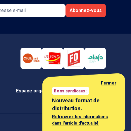
Abonnez-vous
Fermer
Espace organisation
Espace négociateur
Bons syndicaux :
Nouveau format de
distribution.
Retrouvez les informations
dans l'article d'actualité