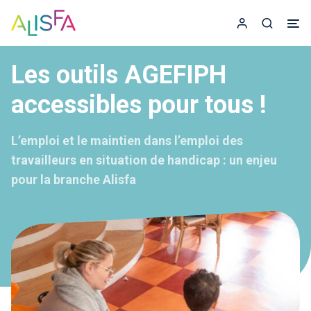
Accueil
Espace adhér
Recherc
Les outils AGEFIPH
accessibles pour tous !
L’emploi et le maintien dans l’emploi des
travailleurs en situation de handicap : un enjeu
pour la branche Alisfa