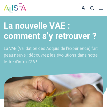
Accueil
Espace adhér
Recherc
La nouvelle VAE :
comment s’y retrouver ?
La VAE (Validation des Acquis de l’Expérience) fait
peau neuve : découvrez les évolutions dans notre
lettre d’info n°36 !