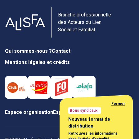
Branche professionnelle
des Acteurs du Lien
Social et Familial
Qui sommes-nous ?
Contact
Mentions légales et crédits
Fermer
Bons syndicaux :
Espace organisation
Espace négociateur
Nouveau format de
distribution.
Retrouvez les informations