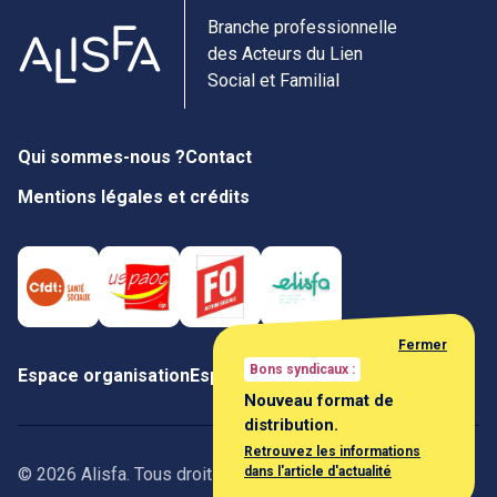
Branche professionnelle
des Acteurs du Lien
Social et Familial
Qui sommes-nous ?
Contact
Mentions légales et crédits
Fermer
Bons syndicaux :
Espace organisation
Espace négociateur
Nouveau format de
distribution.
Retrouvez les informations
dans l'article d'actualité
© 2026 Alisfa. Tous droits réservés.