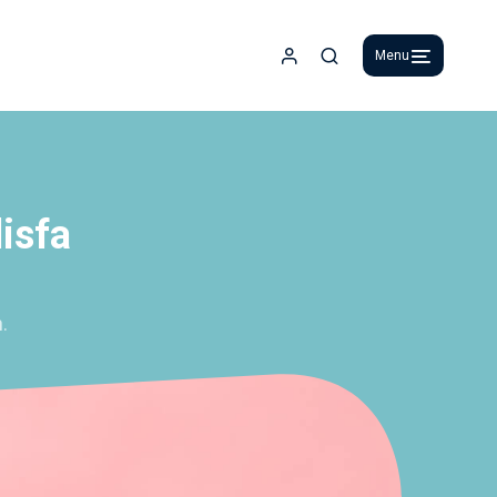
Menu
Espace adhérent
Recherche
isfa
.