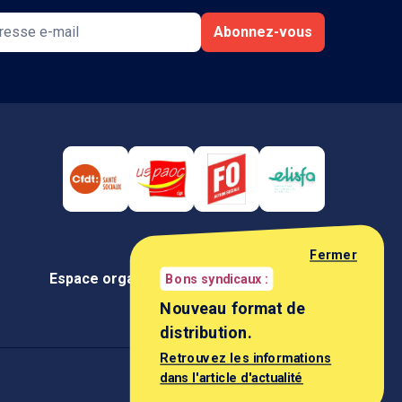
Abonnez-vous
Fermer
Espace organisation
Espace négociateur
Bons syndicaux :
Nouveau format de
distribution.
Retrouvez les informations
dans l'article d'actualité