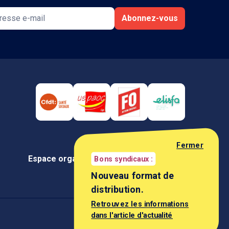
Abonnez-vous
Fermer
Espace organisation
Espace négociateur
Bons syndicaux :
Nouveau format de
distribution.
Retrouvez les informations
dans l'article d'actualité