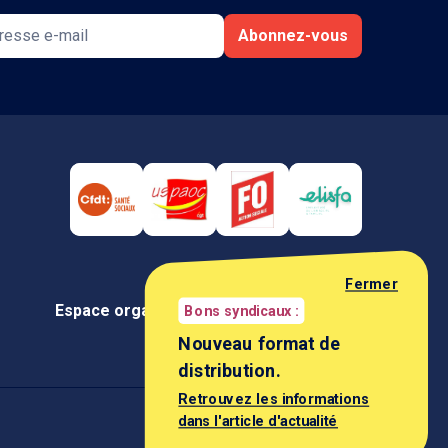
Abonnez-vous
Fermer
Espace organisation
Espace négociateur
Bons syndicaux :
Nouveau format de
distribution.
Retrouvez les informations
dans l'article d'actualité